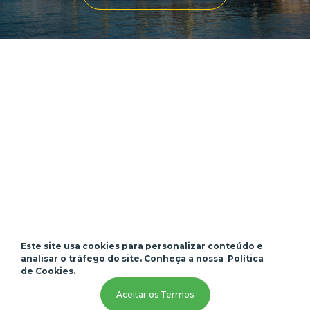
Acesso Rápido
Quem Somos
Portal do Cliente
Este site usa cookies para personalizar conteúdo e
Serviços
Trabalhe Conosco
analisar o tráfego do site. Conheça a nossa
Política
Filiais
de Cookies.
Localização de Navios
Aceitar os Termos
Notícias